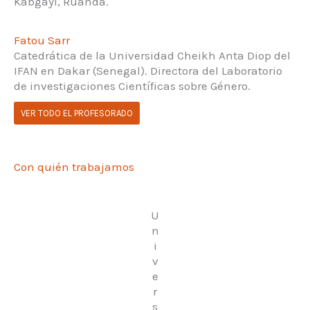
Kabgayi, Ruanda.
Fatou Sarr
Catedrática de la Universidad Cheikh Anta Diop del
IFAN en Dakar (Senegal). Directora del Laboratorio
de investigaciones Científicas sobre Género.
VER TODO EL PROFESORADO
Con quién trabajamos
U
n
i
v
e
r
s