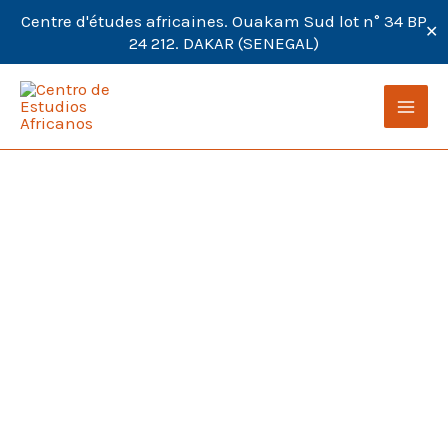
Centre d'études africaines. Ouakam Sud lot n° 34 BP
✕
24 212. DAKAR (SENEGAL)
Ir
al
contenido