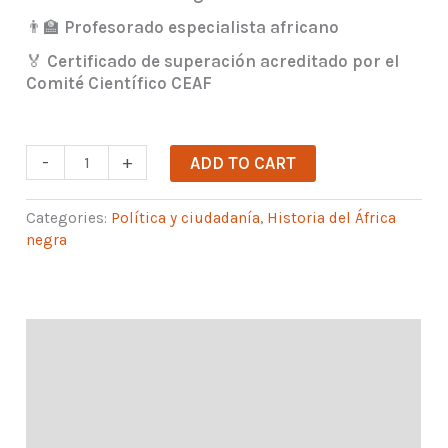
👨‍🏫
Profesorado especialista africano
🏅
Certificado de superación acreditado por el
Comité Científico CEAF
Conflictos
-
+
ADD TO CART
en
África.
Categories:
Política y ciudadanía
,
Historia del África
Orígenes.
negra
quantity
Description
Contenidos formativos
Planificación y calendario