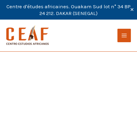
Centre d'études africaines. Ouakam Sud lot n° 34 BP
✕
24 212. DAKAR (SENEGAL)
Ir
al
contenido