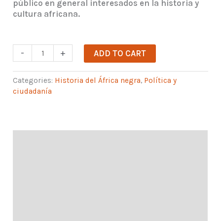
público en general interesados en la historia y
cultura africana.
Historia
-
+
ADD TO CART
de
la
Categories:
Historia del África negra
,
Política y
deuda
ciudadanía
en
África
quantity
Description
Contenidos formativos
Planificación y calendario
Objetivos pedagógicos
Metodología