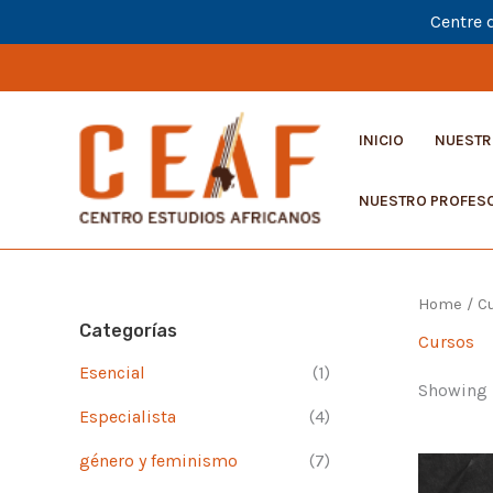
Centre 
Ir
al
contenido
INICIO
NUESTR
NUESTRO PROFES
Home
/
C
Categorías
Cursos
Esencial
(1)
Showing 1
Especialista
(4)
género y feminismo
(7)