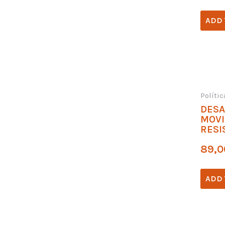
ADD 
Políti
DESA
MOVI
RESI
89,0
ADD 