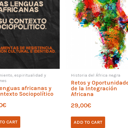
iento, espiritualidad y
Historia del África negra
ones
Retos y Oportunidad
Lenguas africanas y
de la Integración
ntexto Sociopolítico
Africana
0
€
29,00
€
TO CART
ADD TO CART