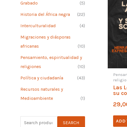
Grabado
(5)
Historia del África negra
(22)
Interculturalidad
(4)
Migraciones y diásporas
africanas
(10)
Pensamiento, espiritualidad y
religiones
(10)
Pensam
Política y ciudadanía
(43)
religi
Las 
Recursos naturales y
su co
Medioambiente
(1)
29,0
S
ADD 
SEARCH