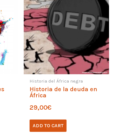
Historia del África negra
es
Historia de la deuda en
África
29,00
€
ADD TO CART