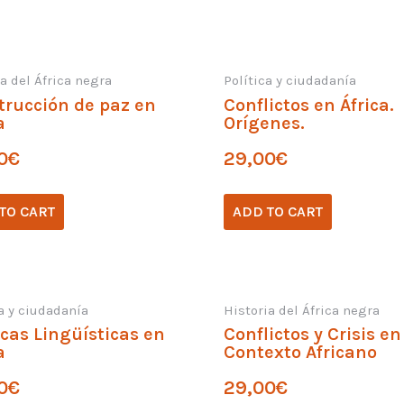
a del África negra
Política y ciudadanía
trucción de paz en
Conflictos en África.
a
Orígenes.
0
€
29,00
€
TO CART
ADD TO CART
ca y ciudadanía
Historia del África negra
icas Lingüísticas en
Conflictos y Crisis en
a
Contexto Africano
0
€
29,00
€