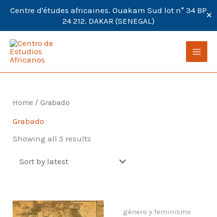
Centre d'études africaines. Ouakam Sud lot n° 34 BP
✕
24 212. DAKAR (SENEGAL)
Ir
al
contenido
Home
/ Grabado
Grabado
Showing all 5 results
género y feminismo