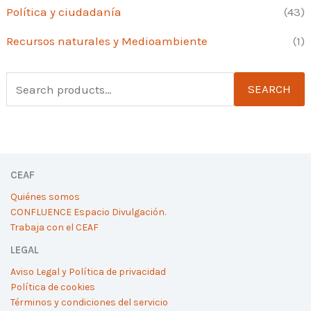
Política y ciudadanía
(43)
Recursos naturales y Medioambiente
(1)
S
SEARCH
e
a
r
CEAF
c
Quiénes somos
h
CONFLUENCE Espacio Divulgación.
f
Trabaja con el CEAF
o
LEGAL
r
Aviso Legal y Política de privacidad
Política de cookies
:
Términos y condiciones del servicio