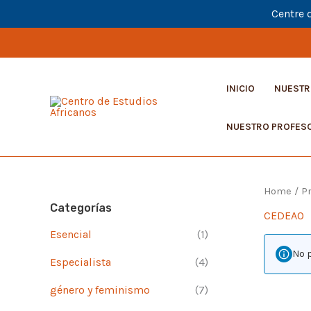
Centre 
Ir
al
contenido
INICIO
NUESTR
NUESTRO PROFES
Home
/ P
Categorías
CEDEAO
Esencial
(1)
No 
Especialista
(4)
género y feminismo
(7)